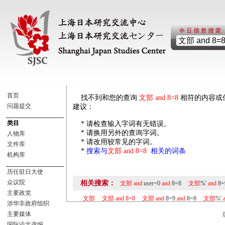
首页
    找不到和您的查询 
文部 and 8=8
 相符的内容或
问题提交
建议：

类目
    * 请检查输入字词有无错误。

    * 请换用另外的查询字词。

人物库
    * 请改用较常见的字词。

文件库
    * 
搜索与
文部 and 8=8
  相关的词条
机构库
历任驻日大使
众议院
相关搜索：
文部
and
user=0
and
8=8
文部
%'
and
8=
主要政党
文部
文部
and
8=8
文部
and
8=9
and
8=8
文部
%'
涉华非政府组织
主要媒体
国际论文选编