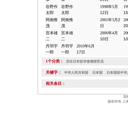
谷野作
谷野作
1998
年
5
月
19
12
15
太郎
太郎
日
2
阿南惟
阿南惟
2001
年
3
月
20
20
茂
茂
日
宫本雄
宫本雄
2006
年
4
月
20
10
10
二
二
日
丹羽宇
丹羽宇
2010
年
6
月
17
一郎
一郎
日
1个分类：
历任日本驻华使领馆官员
关键字：
中华人民共和国
日本国
日本国驻中华
相关条目：
隐
版权所有 上海