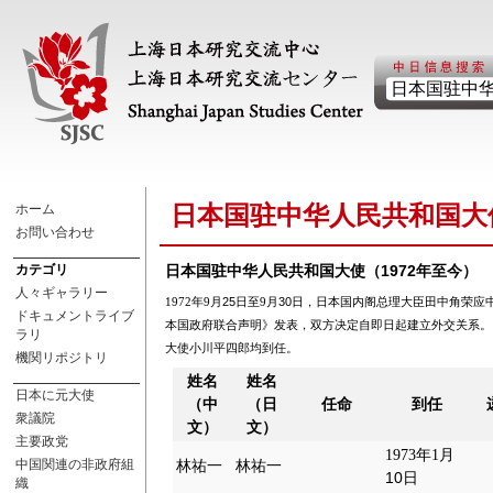
ホーム
日本国驻中华人民共和国大
お問い合わせ
1972
カテゴリ
日本国
驻
中华人民共和国
大使（
年至今）
人々ギャラリー
25
30
1972
年
9
月
日
至
9
月
日
，
日本国内阁总理大臣
田中角荣
应
ドキュメントライブ
本国政府联合声明
》发表，双方决定自即日起建立外交关系。
ラリ
大使
小川平四郎
均到任。
機関リポジトリ
姓名
姓名
日本に元大使
（中
（日
任命
到任
衆議院
文）
文）
主要政党
1973
年
1
月
中国関連の非政府組
林祐一
林祐一
10
日
織