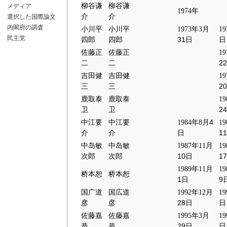
柳谷谦
柳谷谦
メディア
1974
年
介
介
選択した国際論文
内閣府の調査
小川平
小川平
1973
年
3
月
19
民主党
31
四郎
四郎
日
日
佐藤正
佐藤正
19
22
二
二
吉田健
吉田健
19
20
三
三
鹿取泰
鹿取泰
19
24
卫
卫
4
中江要
中江要
1984
年
8
月
19
11
介
介
日
中岛敏
中岛敏
1987
年
11
月
19
10
17
次郎
次郎
日
1989
年
11
月
19
桥本恕
桥本恕
1
9
日
国广道
国広道
1992
年
12
月
19
28
彦
彦
日
日
佐藤嘉
佐藤嘉
1995
年
3
月
19
29
恭
恭
日
日